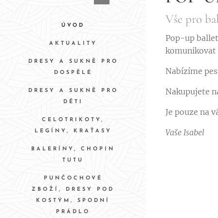
Vše pro ba
ÚVOD
Pop-up ballet
AKTUALITY
komunikovat s
DRESY A SUKNĚ PRO
Nabízíme pest
DOSPĚLÉ
Nakupujete na
DRESY A SUKNĚ PRO
DĚTI
Je pouze na vá
CELOTRIKOTY,
Vaše Isabel
LEGÍNY, KRAŤASY
BALERÍNY, CHOPIN
TUTU
PUNČOCHOVÉ
ZBOŽÍ, DRESY POD
KOSTÝM, SPODNÍ
PRÁDLO