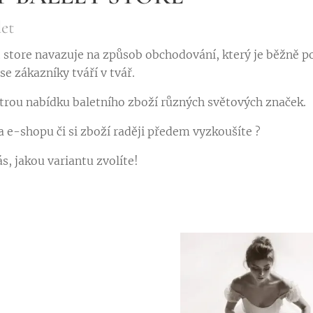
let
 store navazuje na způsob obchodování, který je běžně pou
e zákazníky tváří v tvář.
rou nabídku baletního zboží různých světových značek.
 e-shopu či si zboží raději předem vyzkoušíte ?
s, jakou variantu zvolíte!