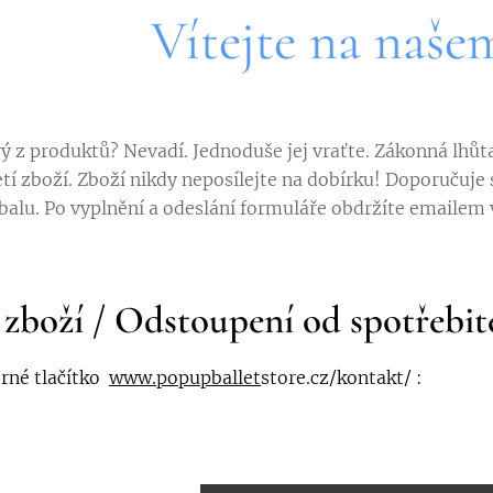
Vítejte na naše
ý z produktů? Nevadí. Jednoduše jej vraťte. Zákonná lhůt
tí zboží. Zboží nikdy neposílejte na dobírku! Doporučuje
balu. Po vyplnění a odeslání formuláře obdržíte emailem
 zboží / Odstoupení od spotřebit
erné tlačítko
www.popupballet
store.cz/kontakt/ :