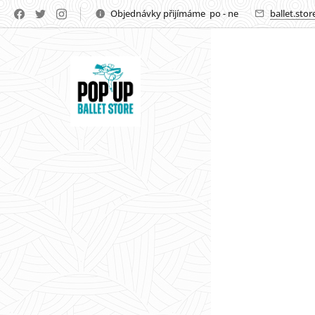
https://www.popupballetstore.cz/home/
Objednávky přijímáme po - ne
ballet.sto