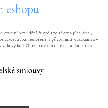
m eshopu
a: Vrácení bez udání důvodu ze zákona platí do 14
 se vracet zboží nenošené, s původními visačkami a v
 vratkový kód. Zboží poté odneste na podací místo
elské smlouvy