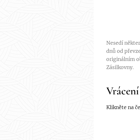
Nesedí někter
dnů od převze
originálním o
Zásilkovny.
Vrácení
Klikněte na č