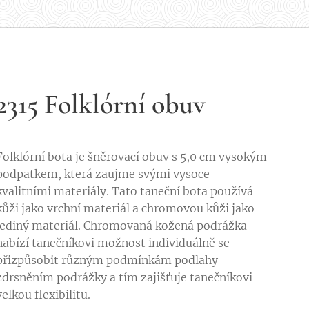
2315 Folklórní obuv
Folklórní bota je šněrovací obuv s 5,0 cm vysokým
podpatkem, která zaujme svými vysoce
kvalitními materiály. Tato taneční bota používá
kůži jako vrchní materiál a chromovou kůži jako
jediný materiál. Chromovaná kožená podrážka
nabízí tanečníkovi možnost individuálně se
přizpůsobit různým podmínkám podlahy
zdrsněním podrážky a tím zajišťuje tanečníkovi
velkou flexibilitu.