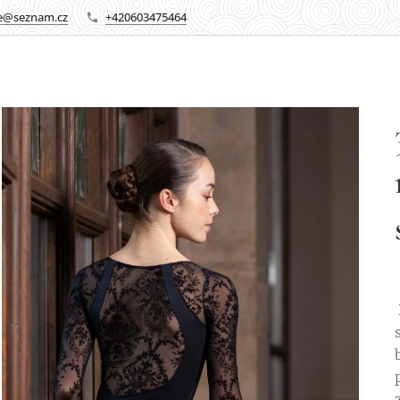
re@seznam.cz
+420603475464