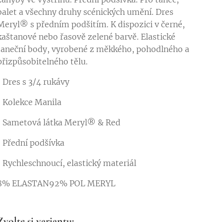
balet a všechny druhy scénických umění. Dres
Meryl® s předním podšitím. K dispozici v černé,
kaštanové nebo řasově zelené barvě. Elastické
taneční body, vyrobené z měkkého, pohodlného a
přizpůsobitelného tělu.
• Dres s 3/4 rukávy
• Kolekce Manila
• Sametová látka Meryl® & Red
• Přední podšívka
• Rychleschnoucí, elastický materiál
8% ELASTAN92% POL MERYL
Zvolte si variantu: