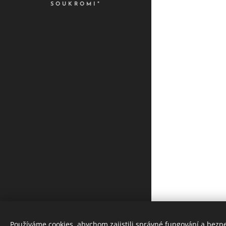
SOUKROMI"
Používáme cookies, abychom zajistili správné fungování a bezp