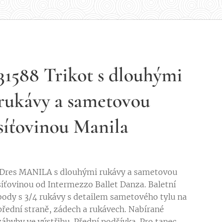
31588 Trikot s dlouhými
rukávy a sametovou
síťovinou Manila
Dres MANILA s dlouhými rukávy a sametovou
síťovinou od Intermezzo Ballet Danza. Baletní
body s 3/4 rukávy s detailem sametového tylu na
přední straně, zádech a rukávech. Nabírané
záhyby ve výstřihu. Přední podšívka. Pro tanec,