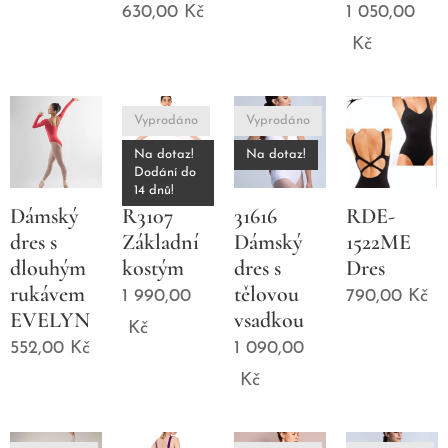
630,00
Kč
1 050,00
Kč
Vyprodáno
Vyprodáno
Na dotaz!
Na dotaz!
Dodání do
14 dnů!
Dámský
R3107
31616
RDE-
dres s
Základní
Dámský
1522ME
dlouhým
kostým
dres s
Dres
rukávem
tělovou
1 990,00
790,00
Kč
EVELYN
vsadkou
Kč
552,00
Kč
1 090,00
Kč