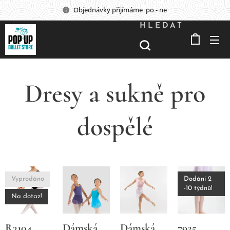
Objednávky přijímáme po - ne
HLEDAT
Dresy a sukně pro
dospělé
Vyprodáno
Dodání 2
-10 týdnů!
Na dotaz!
R3104
Dámská
Dámská
7925