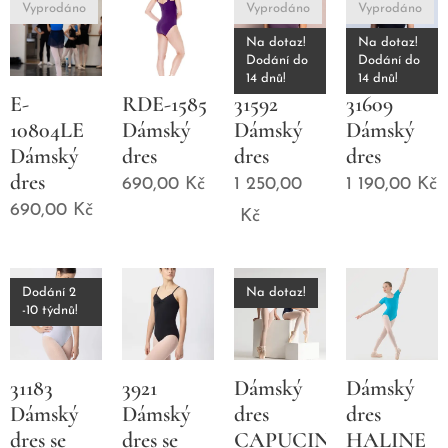
Vyprodáno
Vyprodáno
Vyprodáno
Na dotaz!
Na dotaz!
Dodání do
Dodání do
14 dnů!
14 dnů!
E-
RDE-1585
31592
31609
10804LE
Dámský
Dámský
Dámský
Dámský
dres
dres
dres
dres
690,00
Kč
1 250,00
1 190,00
Kč
690,00
Kč
Kč
Dodání 2
Na dotaz!
-10 týdnů!
31183
3921
Dámský
Dámský
Dámský
Dámský
dres
dres
dres se
dres se
CAPUCINE
HALINE