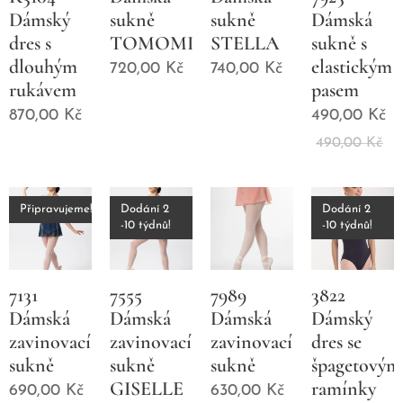
Dámský
sukně
sukně
Dámská
dres s
TOMOMI
STELLA
sukně s
dlouhým
elastickým
720,00
Kč
740,00
Kč
rukávem
pasem
870,00
Kč
490,00
Kč
490,00
Kč
Připravujeme!
Dodání 2
Dodání 2
-10 týdnů!
-10 týdnů!
7131
7555
7989
3822
Dámská
Dámská
Dámská
Dámský
zavinovací
zavinovací
zavinovací
dres se
sukně
sukně
sukně
špagetovým
GISELLE
ramínky
690,00
Kč
630,00
Kč