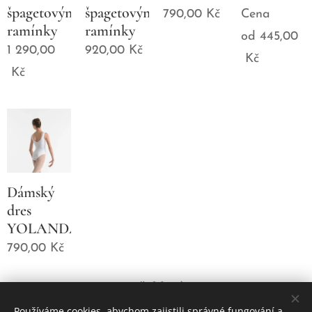
špagetovými
špagetovými
790,00
Kč
Cena
ramínky
ramínky
od
445,00
1 290,00
920,00
Kč
Kč
Kč
Dámský
dres
YOLANDA
790,00
Kč
Předchozí
Používáme cookies, abychom zajistili správné fungování a